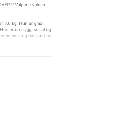
ESERVERT! Valpene vokser
r 3,6 kg. Hun er glad i
un er en trygg, sosial og
 stamtavle. og har vært en
 lærevillig, som elsker å
te foreldre og søsken. Far
ligent, lojal, sosial og
vlig hund som trives både
urer i båt.
r også allergivennlige.