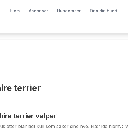
Hjem
Annonser
Hunderaser
Finn din hund
ire terrier
re terrier valper
 hus etter planlagt kull som søker sine nye, kjærlige hjem💞 Va