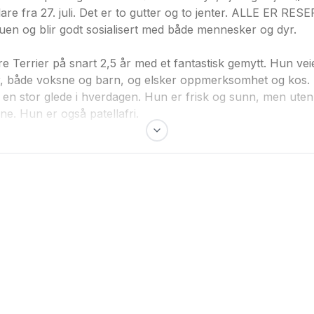
lare fra 27. juli. Det er to gutter og to jenter. ALLE ER R
n og blir godt sosialisert med både mennesker og dyr.
e Terrier på snart 2,5 år med et fantastisk gemytt. Hun veie
, både voksne og barn, og elsker oppmerksomhet og kos. H
r en stor glede i hverdagen. Hun er frisk og sunn, men uten
e. Hun er også patellafri.
g fin mot både dyr og mennesker. Nysgjerrig, leken og veldig
 blir 3 år nå i juli. Far har stamtavle og kommer fra premier
en hund med stor personlighet. Rasen er kjent for å være intel
in. Til tross for sin lille størrelse er yorkien en modig og li
 Vår Athina (mor) er med på alt fra lange fjellturer til fisket
vært lite, noe som gjør rasen populær hos mange. Yorkier e
for å holde seg fin og flokefri.