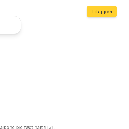
Til appen
lpene ble født natt til 31.