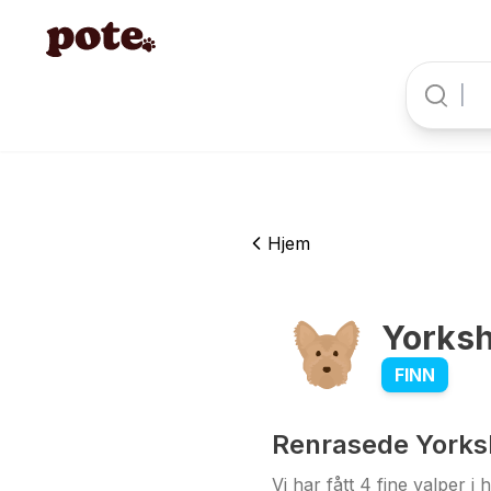
Hjem
2
2
Yorksh
FINN
Renrasede Yorkshi
Vi har fått 4 fine valper i