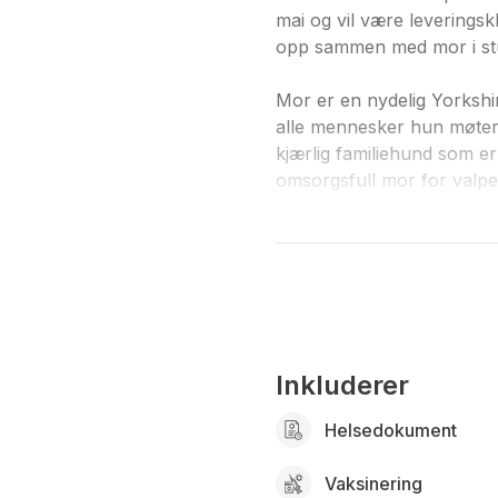
mai og vil være leveringsk
opp sammen med mor i stue
Mor er en nydelig Yorkshir
alle mennesker hun møter
kjærlig familiehund som e
omsorgsfull mor for valpen
Far er Meget snill, mild o
lære triks. Han er 3 kg og
også patellafri.
Yorkshire Terrier er en lit
svært knyttet til familien s
Inkluderer
med kos i sofaen og på tur.
Helsedokument
Yorkshire Terrier røyter s
Pelsen krever jevnlig stell 
Vaksinering