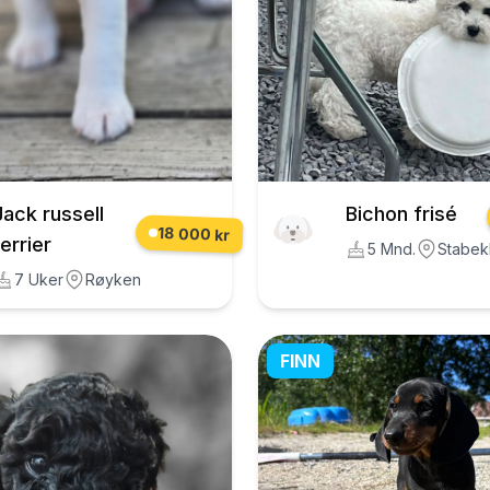
Jack russell
Bichon frisé
18 000 kr
terrier
5 Mnd.
Stabek
7 Uker
Røyken
FINN