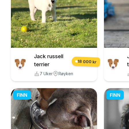
Jack russell
18 000 kr
terrier
7 Uker
Røyken
FINN
FINN