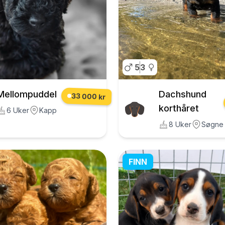
5
3
Mellompuddel
Dachshund
33 000 kr
korthåret
6 Uker
Kapp
8 Uker
Søgne
FINN