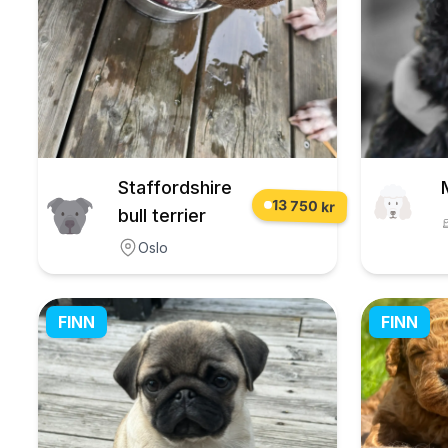
Staffordshire
13 750 kr
bull terrier
Oslo
FINN
FINN