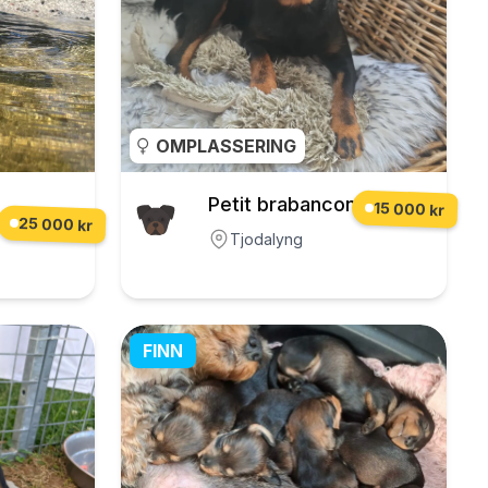
OMPLASSERING
Petit brabancon
15 000 kr
25 000 kr
Tjodalyng
FINN