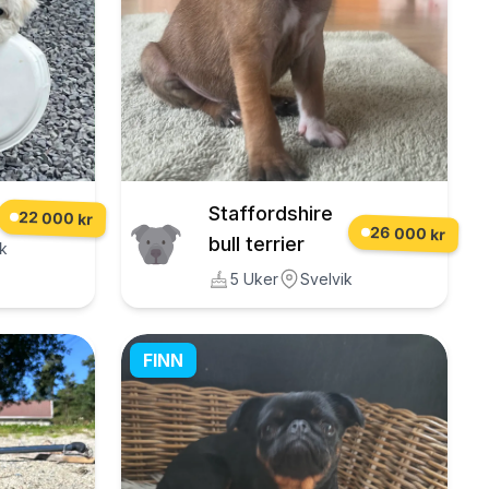
Staffordshire
22 000 kr
26 000 kr
bull terrier
k
5 Uker
Svelvik
FINN