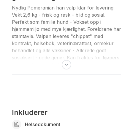
Nydlig Pomeranian han valp klar for levering.
Vekt 2,6 kg - frisk og rask - blid og sosial.
Perfekt som familie hund - Vokset opp i
hjemmemiljø med mye kjærlighet. Foreldrene har
stamtavle. Valpen leveres "chippet" med
kontrakt, helsebok, veterinærattest, ormekur
behandlet og alle vaksiner - Allerede godt
sosialisert - gode gener. Kan fraktes for kjøpers
regning. Sover rolig hele natten uten lyd.
Om interessert ta kontakt for hyggelig
hundeprat. (901 08 669)
Ved reservasjon: - depositum kr. 3,000
Inkluderer
Helsedokument