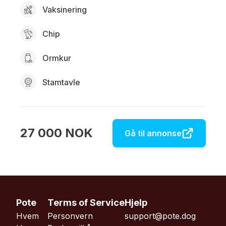
Vaksinering
Chip
Ormkur
Stamtavle
27 000
NOK
Gå til annonse
Pote
Terms of Service
Hjelp
Hvem
Personvern
support@pote.dog