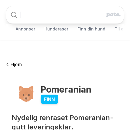
jem
Annonser
Hunderaser
Finn din hund
Til app
Hjem
Pomeranian
INAKTIV
FINN
Nydelig renraset Pomeranian-
gutt leveringsklar.